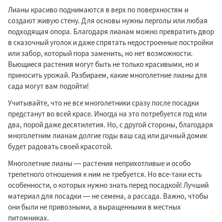
Лианы красиво поднимаются в верх по поверхностям и
создают живую стену. Для основы нужны перголы или любая
подходящая опора. Благодаря лианам можно превратить двор
в сказочный уголок и даже спрятать недостроенные постройки
или забор, который пора заменить, но нет возможности.
Вьющиеся растения могут быть не только красивыми, но и
приносить урожай. Разбираем, какие многолетние лианы для
сада могут вам подойти!
Учитывайте, что не все многолетники сразу после посадки
предстанут во всей красе. Иногда на это потребуется год или
два, порой даже десятилетия. Но, с другой стороны, благодаря
многолетним лианам долгие годы ваш сад или дачный домик
будет радовать своей красотой.
Многолетние лианы — растения неприхотливые и особо
трепетного отношения к ним не требуется. Но все-таки есть
особенности, о которых нужно знать перед посадкой! Лучший
материал для посадки — не семена, а рассада. Важно, чтобы
они были не привозными, а выращенными в местных
питомниках.