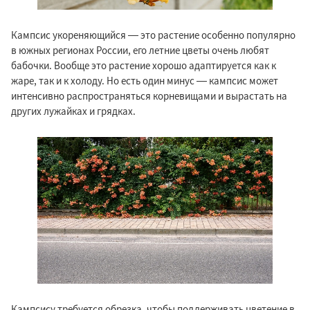
Кампсис укореняющийся — это растение особенно популярно
в южных регионах России, его летние цветы очень любят
бабочки. Вообще это растение хорошо адаптируется как к
жаре, так и к холоду. Но есть один минус — кампсис может
интенсивно распространяться корневищами и вырастать на
других лужайках и грядках.
Кампсису требуется обрезка, чтобы поддерживать цветение в