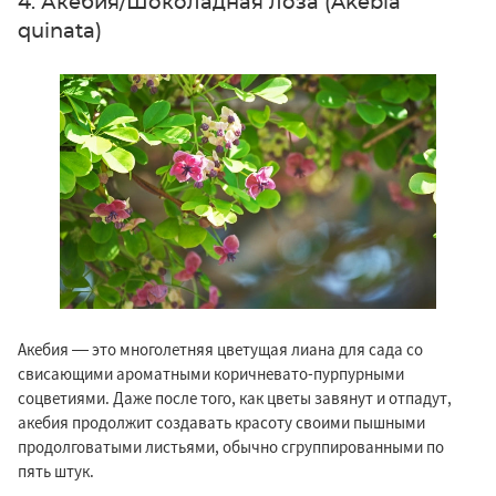
4. Акебия/Шоколадная лоза (Akebia
quinata)
Акебия — это многолетняя цветущая лиана для сада со
свисающими ароматными коричневато-пурпурными
соцветиями. Даже после того, как цветы завянут и отпадут,
акебия продолжит создавать красоту своими пышными
продолговатыми листьями, обычно сгруппированными по
пять штук.