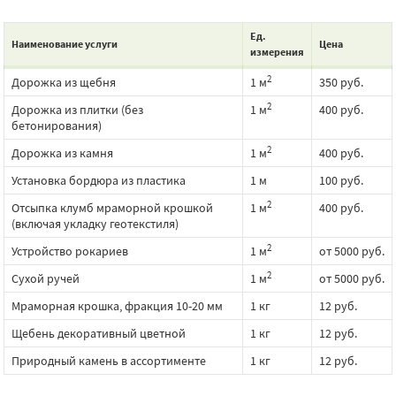
Ед.
Наименование услуги
Цена
измерения
2
Дорожка из щебня
1 м
350 руб.
2
Дорожка из плитки (без
1 м
400 руб.
бетонирования)
2
Дорожка из камня
1 м
400 руб.
Установка бордюра из пластика
1 м
100 руб.
2
Отсыпка клумб мраморной крошкой
1 м
400 руб.
(включая укладку геотекстиля)
2
Устройство рокариев
1 м
от 5000 руб.
2
Сухой ручей
1 м
от 5000 руб.
Мраморная крошка, фракция 10-20 мм
1 кг
12 руб.
Щебень декоративный цветной
1 кг
12 руб.
Природный камень в ассортименте
1 кг
12 руб.